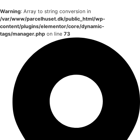
Warning
: Array to string conversion in
/var/www/parcelhuset.dk/public_html/wp-
content/plugins/elementor/core/dynamic-
tags/manager.php
on line
73
Videre
til
indhold