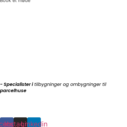
Book et møde
- Specialister i
tilbygninger og ombygninger til
parcelhuse
cebook
Instagram
Linkedin