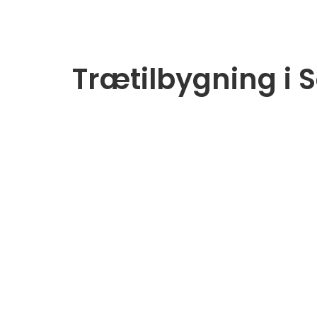
Trætilbygning i 
Lækker tilbygning til parcelhus i Solrød. Tilb